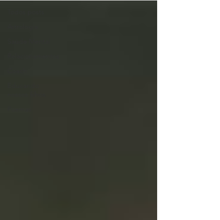
Todos posts
Astrologia
Saúde Mental
Relacionamentos
Coach
Educando
nossos filhos
Poemas