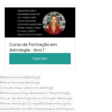
Curso de Formação em 
Astrologia - Ano 1
Agendar
Relacionamentos
Astrologia
Márcia Fervienza Astrologia
Consultar mapa astral com astrólogo
Mentoria para Empoderamento e Transformação
Céu do dia Astrológico
Curso formação Astrologia
Planner Astrológico
Compatibilidade entre signos
especialização em AstroTerapia
mapas astrológicos