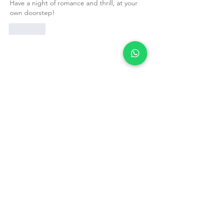
Have a night of romance and thrill, at your 
own doorstep!
Curtir
O que dizem os clientes
sobre
Márcia Fervienza
Astrologia
CONTATO