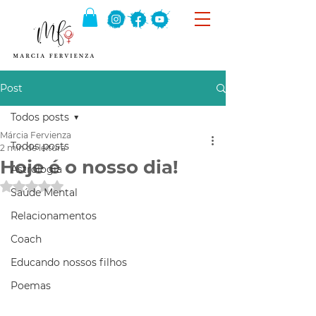
Post
Todos posts
Márcia Fervienza
Todos posts
2 min de leitura
Hoje é o nosso dia!
Astrologia
Avaliado com NaN de 5 estrelas.
Saúde Mental
Relacionamentos
Coach
Educando nossos filhos
Poemas