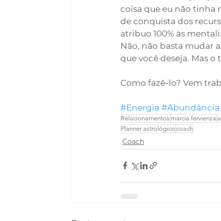
coisa que eu não tinha 
de conquista dos recurso
atribuo 100% às mental
Não, não basta mudar as 
que você deseja. Mas o 
Como fazê-lo? Vem trab
#Energia
#Abundância
Relacionamentos
marcia fervienza
a
Planner astrológico
coach
Coach