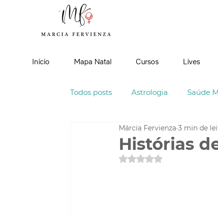
Início
Mapa Natal
Cursos
Lives
Todos posts
Astrologia
Saúde M
Márcia Fervienza
3 min de le
Poemas
Histórias d
Avaliado com NaN de 5 es