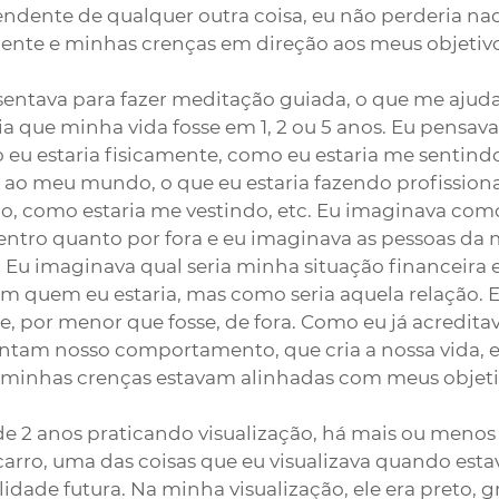
ndente de qualquer outra coisa, eu não perderia na
nte e minhas crenças em direção aos meus objetivo
 sentava para fazer meditação guiada, o que me ajuda
ia que minha vida fosse em 1, 2 ou 5 anos. Eu pensav
 eu estaria fisicamente, como eu estaria me sentind
ao meu mundo, o que eu estaria fazendo profission
, como estaria me vestindo, etc. Eu imaginava como 
entro quanto por fora e eu imaginava as pessoas da 
Eu imaginava qual seria minha situação financeira 
m quem eu estaria, mas como seria aquela relação. 
 por menor que fosse, de fora. Como eu já acreditav
ntam nosso comportamento, que cria a nossa vida, e
 minhas crenças estavam alinhadas com meus objeti
 de 2 anos praticando visualização, há mais ou menos 
arro, uma das coisas que eu visualizava quando esta
idade futura. Na minha visualização, ele era preto, g