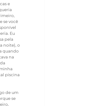
cas e 
queria 
imeiro, 
e se você 
sponível 
ria. Eu 
a pela 
 noite), o 
sa quando 
tava na 
da 
 minha 
al piscina 
lgo de um 
orque se 
iro, 