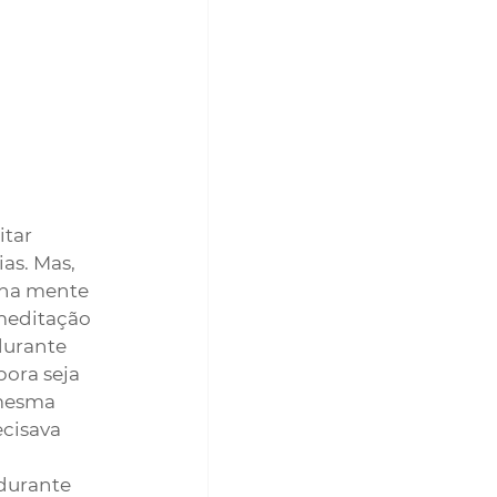
tar 
as. Mas, 
nha mente 
meditação 
durante 
ora seja 
mesma 
cisava 
durante 