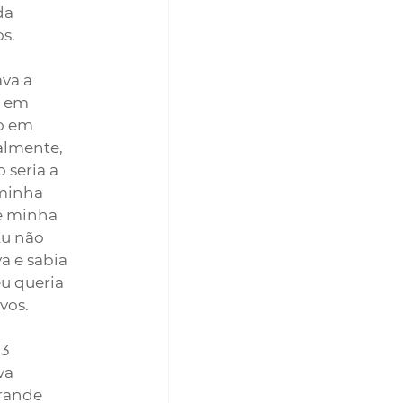
da 
s.
va a 
a em 
o em 
almente, 
seria a 
minha 
e minha 
Eu não 
a e sabia 
u queria 
vos.
3 
va 
rande 