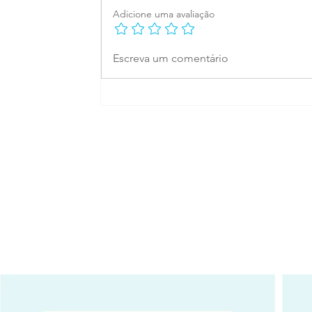
Adicione uma avaliação
Todo mundo tem um
Escreva um comentário
lado sombra. Você
conhece o seu?
Má