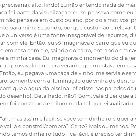
 precisaria), alto, lindo! Eu não entendo nada de mar
ca foi parte da visualização: eu só pensava como eu 
m não pensava em custo ou ano, por dois motivos: pr
nte para mim. Segundo, porque custo não é relevant
ue o universo é uma fonte inesgotável de recursos, di
r com ele. Então, eu só imaginava o carro que eu que
em casa com ele, saindo do carro, entrando em cas
pela minha casa. Eu imaginava o momento do dia (era
então provavelmente era verão) e quem estava em ca
ntão, eu pegava uma taça de vinho, me servia e sen
curo, somente com a iluminação que vinha de dentro 
ia com que a agua da piscina refletisse nas paredes da
do desenho). Detalhado, não? Bom, vale dizer que a t
 foi construída e é iluminada tal qual visualizado.
“ah, mas assim é fácil: se você tem dinheiro e quer a
e vai lá e constrói/compra”. Certo? Mais ou menos. P
o temos dinheiro tudo fica fácil, é preciso ter dinhe