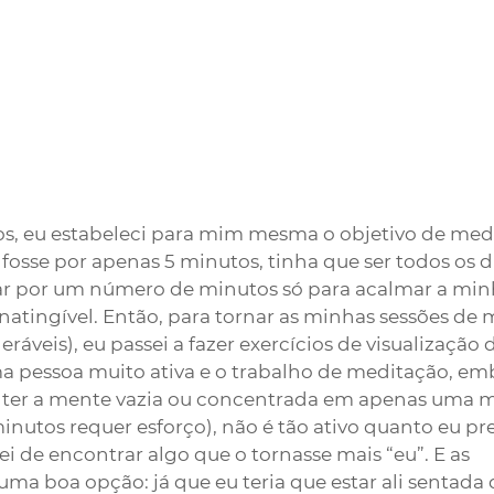
s, eu estabeleci para mim mesma o objetivo de medi
fosse por apenas 5 minutos, tinha que ser todos os di
ar por um número de minutos só para acalmar a mi
natingível. Então, para tornar as minhas sessões de 
eráveis), eu passei a fazer exercícios de visualização 
ma pessoa muito ativa e o trabalho de meditação, emb
nter a mente vazia ou concentrada em apenas uma 
inutos requer esforço), não é tão ativo quanto eu pre
tei de encontrar algo que o tornasse mais “eu”. E as 
uma boa opção: já que eu teria que estar ali sentada 