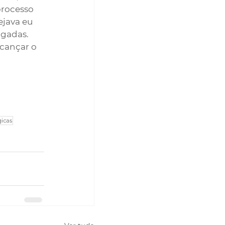
processo 
ejava eu 
gadas. 
lcançar o 
gicas