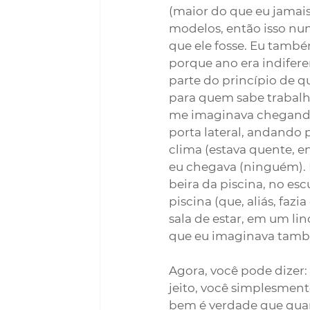
(maior do que eu jamais
modelos, então isso nun
que ele fosse. Eu també
porque ano era indifere
parte do princípio de q
para quem sabe trabalha
me imaginava chegando 
porta lateral, andando 
clima (estava quente, 
eu chegava (ninguém). E
beira da piscina, no es
piscina (que, aliás, faz
sala de estar, em um lin
que eu imaginava também
Agora, você pode dizer: 
jeito, você simplesment
bem é verdade que quand