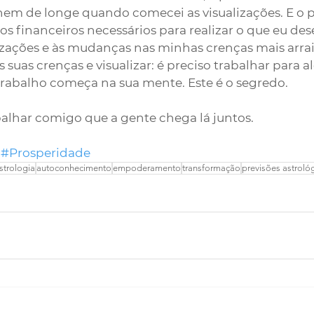
nem de longe quando comecei as visualizações. E o 
s financeiros necessários para realizar o que eu des
izações e às mudanças nas minhas crenças mais arrai
suas crenças e visualizar: é preciso trabalhar para a
trabalho começa na sua mente. Este é o segredo.
alhar comigo que a gente chega lá juntos.
#Prosperidade
strologia
autoconhecimento
empoderamento
transformação
previsões astroló