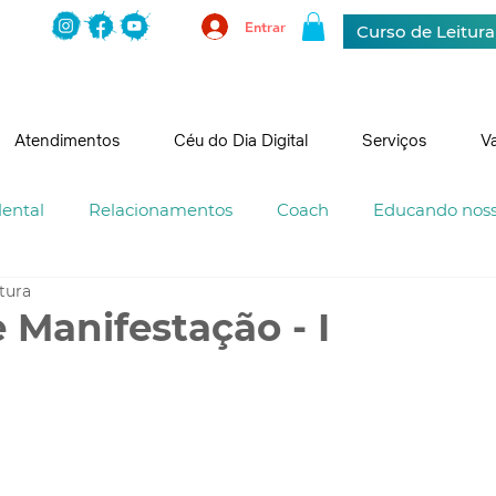
Entrar
Curso de Leitur
Atendimentos
Céu do Dia Digital
Serviços
V
ental
Relacionamentos
Coach
Educando nosso
itura
e Manifestação - I
trelas.