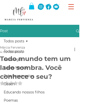
Post
Todos posts
Márcia Fervienza
Todos posts
4 min de leitura
Todo mundo tem um
Astrologia
lado sombra. Você
Saúde Mental
conhece o seu?
Relacionamentos
Avaliado com NaN de 5 estrelas.
Coach
Educando nossos filhos
Poemas