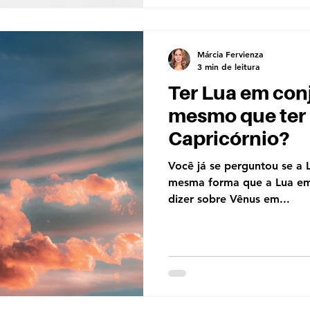
Márcia Fervienza
3 min de leitura
Ter Lua em con
mesmo que ter
Capricórnio?
Você já se perguntou se a 
mesma forma que a Lua em
dizer sobre Vênus em...