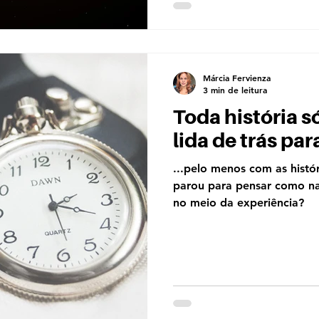
Márcia Fervienza
3 min de leitura
Toda história s
lida de trás para
...pelo menos com as histór
parou para pensar como na
no meio da experiência?