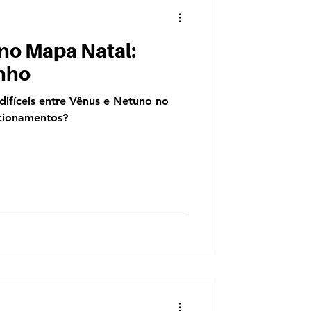
no Mapa Natal:
onho
ifíceis entre Vênus e Netuno no
cionamentos?