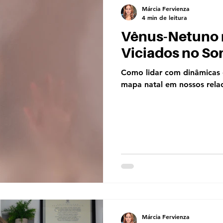
Márcia Fervienza
4 min de leitura
Vênus-Netuno 
Viciados no S
Como lidar com dinâmicas d
mapa natal em nossos rela
Márcia Fervienza