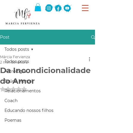
Post
Todos posts
Márcia Fervienza
Todos posts
2 min de leitura
Da Incondicionalidade
Astrologia
do Amor
Saúde Mental
Avaliado com NaN de 5 estrelas.
Relacionamentos
Coach
Educando nossos filhos
Poemas