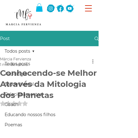
Post
Todos posts
Márcia Fervienza
Todos posts
1 min de leitura
Conhecendo-se Melhor
Astrologia
Através da Mitologia
Saúde Mental
dos Planetas
Relacionamentos
Avaliado com NaN de 5 estrelas.
Coach
Educando nossos filhos
Poemas