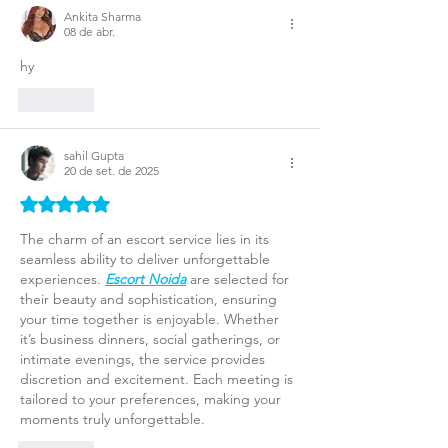
Ankita Sharma
08 de abr.
hy
Curtir
sahil Gupta
20 de set. de 2025
Avaliado com 5 de 5 estrelas.
The charm of an escort service lies in its 
seamless ability to deliver unforgettable 
experiences. 
Escort Noida
 are selected for 
their beauty and sophistication, ensuring 
your time together is enjoyable. Whether 
it’s business dinners, social gatherings, or 
intimate evenings, the service provides 
discretion and excitement. Each meeting is 
tailored to your preferences, making your 
moments truly unforgettable.