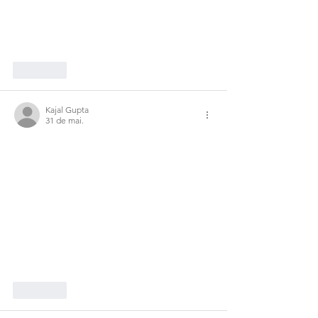
Curtir
Kajal Gupta
31 de mai.
Curtir