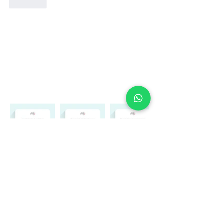
Curtir
O que dizem os clientes
sobre
Márcia Fervienza
Astrologia
CONTATO