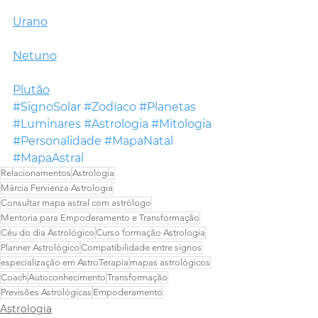
Urano
Netuno
Plutão
#SignoSolar
#Zodíaco
#Planetas
#Luminares
#Astrologia
#Mitologia
#Personalidade
#MapaNatal
#MapaAstral
Relacionamentos
Astrologia
Márcia Fervienza Astrologia
Consultar mapa astral com astrólogo
Mentoria para Empoderamento e Transformação
Céu do dia Astrológico
Curso formação Astrologia
Planner Astrológico
Compatibilidade entre signos
especialização em AstroTerapia
mapas astrológicos
Coach
Autoconhecimento
Transformação
Previsões Astrológicas
Empoderamento
Astrologia