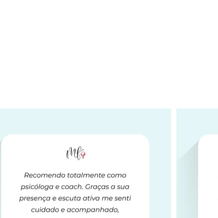
O que dizem os clientes sobre
rcia Fervienza Astrolo