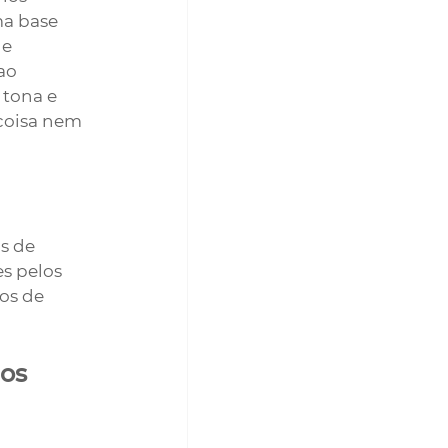
a base 
e 
ao 
tona e 
coisa nem 
s de 
s pelos 
os de 
os 