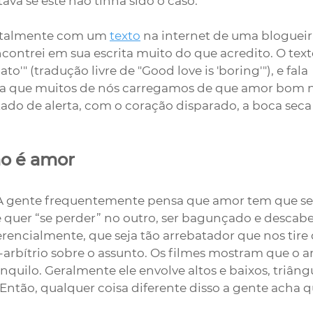
a se este não tinha sido o caso.
ntalmente com um 
texto
 na internet de uma blogueir
ontrei em sua escrita muito do que acredito. O text
'" (tradução livre de "Good love is 'boring'"), e fala 
ça que muitos de nós carregamos de que amor bom n
o de alerta, com o coração disparado, a boca seca 
ão é amor
A gente frequentemente pensa que amor tem que ser
 quer “se perder” no outro, ser bagunçado e descabe
erencialmente, que seja tão arrebatador que nos tire
e-arbítrio sobre o assunto. Os filmes mostram que o a
quilo. Geralmente ele envolve altos e baixos, triâng
 Então, qualquer coisa diferente disso a gente acha q