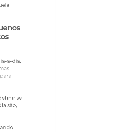
ela 
uenos 
os 
a-a-dia. 
imas 
para 
finir se 
ia são, 
hando 