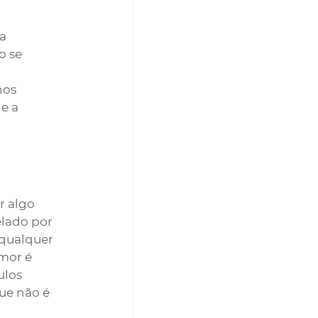
a 
o se 
os 
e a 
 algo 
lado por 
 qualquer 
mor é 
ulos 
ue não é 