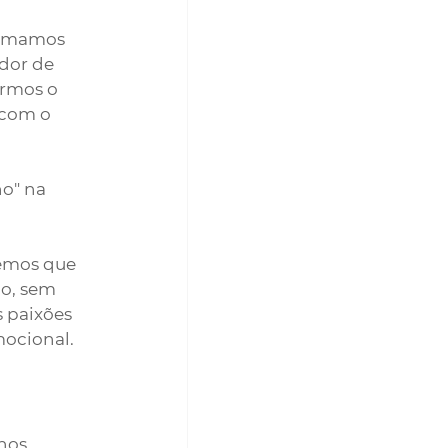
tumamos 
ador de 
irmos o 
 com o 
o" na 
emos que 
o, sem 
 paixões 
ocional. 
nos 