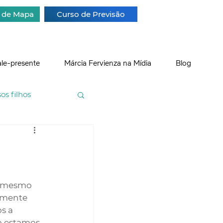
a de Mapa
Curso de Previsão
ale-presente
Márcia Fervienza na Mídia
Blog
s filhos
o mesmo 
mente 
s a 
o estamos 