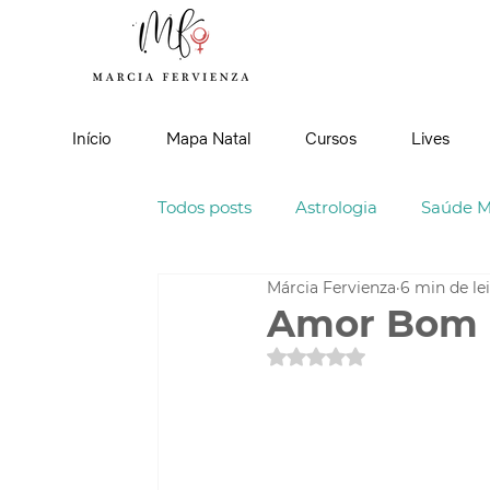
Início
Mapa Natal
Cursos
Lives
Todos posts
Astrologia
Saúde M
Márcia Fervienza
6 min de le
Poemas
Amor Bom 
Avaliado com NaN de 5 es