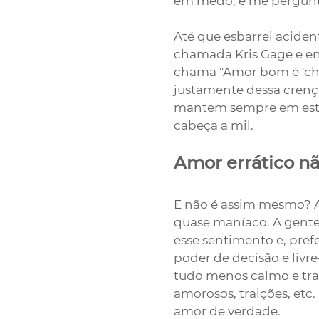
em medo, e me perguntav
Até que esbarrei acide
chamada Kris Gage e enc
chama "Amor bom é 'chato
justamente dessa cren
mantem sempre em estad
cabeça a mil. 
A
mor errático n
E não é assim mesmo? 
quase maníaco. A gente
esse sentimento e, pref
poder de decisão e livr
tudo menos calmo e tran
amorosos, traições, etc.
amor de verdade.