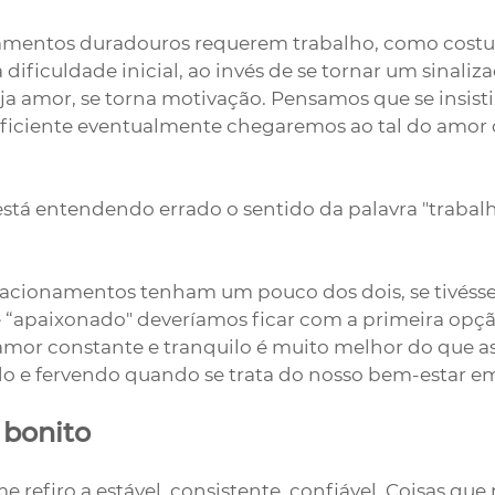
onamentos duradouros requerem trabalho, como cos
 dificuldade inicial, ao invés de se tornar um sinaliz
eja amor, se torna motivação. Pensamos que se insist
uficiente eventualmente chegaremos ao tal do amor
está entendendo errado o sentido da palavra "trabalh
acionamentos tenham um pouco dos dois, se tivéss
e “apaixonado" deveríamos ficar com a primeira opçã
amor constante e tranquilo é muito melhor do que as
do e fervendo quando se trata do nosso bem-estar em
 bonito
 refiro a estável, consistente, confiável. Coisas que 