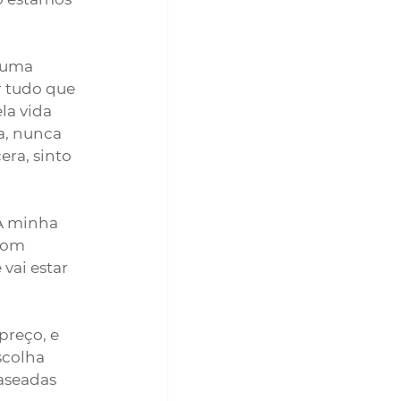
 uma 
r tudo que 
la vida 
, nunca 
ra, sinto 
A minha 
com 
ai estar 
reço, e 
colha 
aseadas 