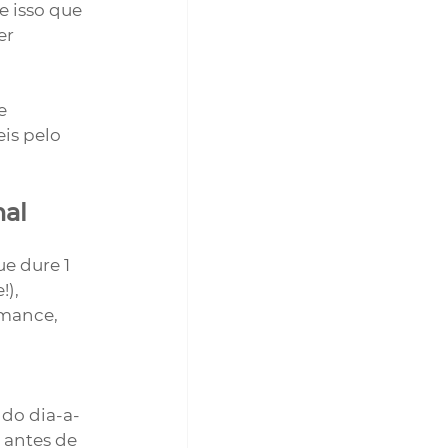
 isso que 
r 
e 
is pelo 
al
e dure 1 
), 
mance, 
do dia-a-
 antes de 