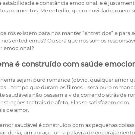
 estabilidade e constância emocional, e é justamente
os momentos. Me entedio, quero novidade, quero se
ceiros existem para nos manter “entretidos” e para s
 nos entediemos? Ou será que nós somos responsáve
ar emocional?
ma é construído com saúde emocion
nema sejam puro romance (obvio, qualquer amor qu
as – tempo que duram os filmes – será puro romance!
 saudáveis não passam a vida correndo atrás de ro
rações teatrais de afeto. Elas se satisfazem com 
s de amor. 
mor saudável é construído com as pequenas coisas 
lavanderia, um abraço, uma palavra de encorajamento