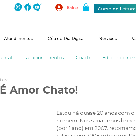
Entrar
Curso de Leitur
Atendimentos
Céu do Dia Digital
Serviços
V
ental
Relacionamentos
Coach
Educando nosso
itura
É Amor Chato!
trelas.
Estou há quase 20 anos com 
homem. Nos separamos breve
(por 1 ano) em 2007, retomamo
relação em 2008 e desde entã