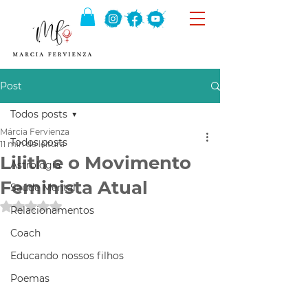
Post
Todos posts
Márcia Fervienza
Todos posts
11 min de leitura
Lilith e o Movimento
Astrologia
Feminista Atual
Saúde Mental
Avaliado com NaN de 5 estrelas.
Relacionamentos
Coach
Educando nossos filhos
Poemas