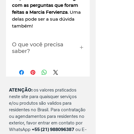
com as perguntas que foram
feitas a Marcia Fervienza
. Uma
delas pode ser a sua dúvida
também!
O que você precisa
saber?
A live será disponibilizada em
até 24hs.
Você deve se cadastrar com o
e-mail que utiliza para login
no YouTube para ter acesso a
ATENÇÃO:
os valores praticados
live. Onde? Na caixa de
neste site para quaisquer serviços
comentários da área de
e/ou produtos são validos para
checkout (pagamento).
residentes no Brasil. Para contratação
Não é permitido a cópia do
ou agendamentos para residentes no
link e/ou compartilhamento
exterior, favor entrar em contato por
da live para terceiros, nem
WhatsApp
+55 (21) 988096387
ou E-