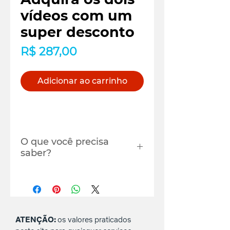
vídeos com um
super desconto
Preço
R$ 287,00
Adicionar ao carrinho
O que você precisa
saber?
Você deve se cadastrar com o
e-mail que utiliza para login
no YouTube para ter acesso a
gravação. Onde? Na caixa de
comentários da área de
ATENÇÃO:
os valores praticados
checkout (pagamento).