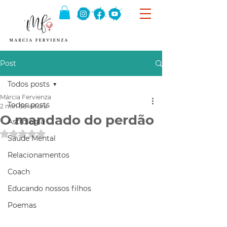
Post
Todos posts
Márcia Fervienza
Todos posts
2 min de leitura
O mandado do perdão
Astrologia
Avaliado com NaN de 5 estrelas.
Saúde Mental
Relacionamentos
Coach
Educando nossos filhos
Poemas