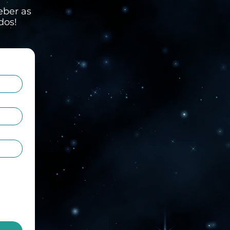
eber as
dos!