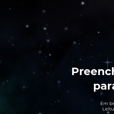
Preench
par
Em br
Leit