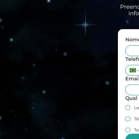
Preenc
inf
Nom
Tele
Emai
Qual 
Le
Té
Te