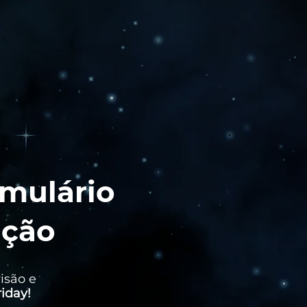
rmulário
ição
isão e
iday!